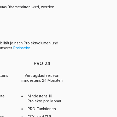
ums überschritten wird, werden
ilität je nach Projektvolumen und
 unserer
Preisseite
.
PRO 24
stens
Vertragslaufzeit von
mindestens 24 Monaten
kte
Mindestens 10
Projekte pro Monat
PRO-Funktionen
te
ESX- und FML-