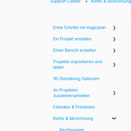
Support-Center
Konto & Abrechnun
Erste Schritte mit magicplan
Ein Projekt erstellen
Einführung in magicplan
Einen Bericht erstellen
Erste Schritte
Erstellung eines Raumes
Projekte exportieren und
Passe deinen Grundriss an
Hinzufügen von
teilen
Informationen und Bildern zu
deinem Grundriss
Füge Objekte zu deinem
3D-Rendering Optionen
Grundriss hinzu
Exportiere deine Projekte
Formulare & Felder
An Projekten
Anpassen von Exporten
zusammenarbeiten
Teile deine Projekte
Estimator & Preislisten
Workspaces und Teams
Konto & Abrechnung
Rechnungen