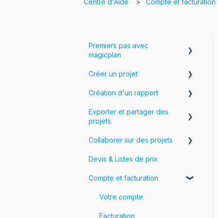
Centre d'Aide
Compte et facturation
Premiers pas avec
magicplan
Créer un projet
Introduction à magicplan
Création d'un rapport
Commencer
Créer un plan d'étage
Exporter et partager des
Assembler et modifier un
Photos, Vidéos et Visites à
projets
plan d'étage
360°
Collaborer sur des projets
Ajouter des objets et des
Formulaires & Champs
Exportez vos projets
objets personnalisés
Devis & Listes de prix
Personnaliser les
Workspaces et Équipes
exportations
Compte et facturation
Partagez vos projets
Votre compte
Facturation