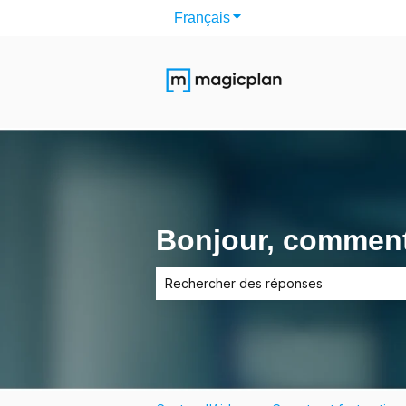
Français
Afficher le sous-menu pour 
Bonjour, comment
Il n'y a aucune suggestion car le cham