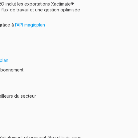
O inclut les exportations Xactimate®️
flux de travail et une gestion optimisée
 grâce à
l’API magicplan
plan
e abonnement
lleurs du secteur
édiatement et peuvent être utilisés sans