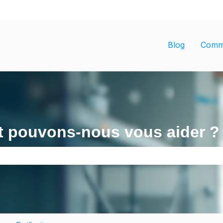
les traductions
Blog
Comm
 pouvons-nous vous aider ?
p de recherche est vide.