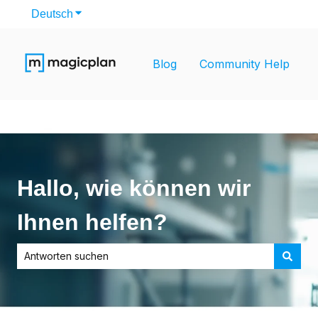
Deutsch
Untermenü für Übersetzungen anzeigen
Blog
Community Help
Hallo, wie können wir
Ihnen helfen?
Es gibt keine Vorschläge, da das Suchfeld leer ist.