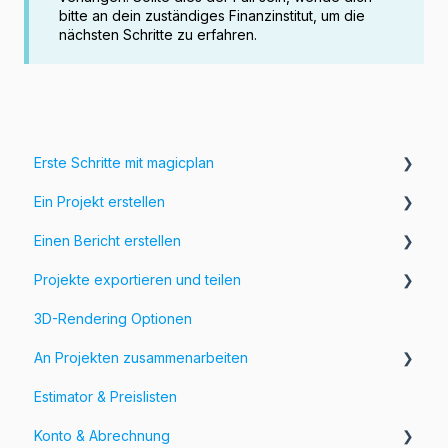
bitte an dein zuständiges Finanzinstitut, um die
nächsten Schritte zu erfahren.
Erste Schritte mit magicplan
Ein Projekt erstellen
Einführung in magicplan
Einen Bericht erstellen
Erste Schritte
Erstellung eines Raumes
Projekte exportieren und teilen
Passe deinen Grundriss an
Hinzufügen von Informationen und Bildern zu deinem
Grundriss
3D-Rendering Optionen
Füge Objekte zu deinem Grundriss hinzu
Exportiere deine Projekte
Formulare & Felder
An Projekten zusammenarbeiten
Anpassen von Exporten
Estimator & Preislisten
Teile deine Projekte
Workspaces und Teams
Konto & Abrechnung