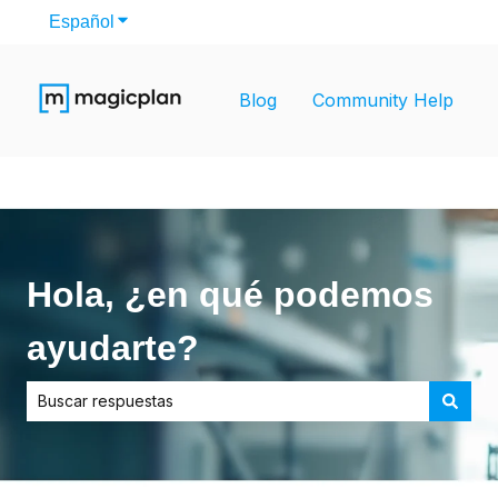
Español
Traducciones de Mostrar submenú de
Blog
Community Help
Hola, ¿en qué podemos
ayudarte?
No hay sugerencias porque el campo de búsqueda está vac