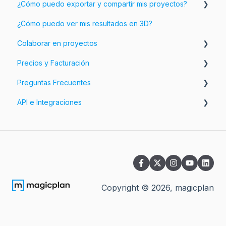
¿Cómo puedo exportar y compartir mis proyectos?
Añadir información e imágenes a tu plano
¿Cómo puedo ver mis resultados en 3D?
Personalizar tus Reportes
Exporta tus proyectos
Colaborar en proyectos
Personalizar las exportaciones
Precios y Facturación
Comparte tus proyectos
Espacios de trabajo y Equipos
Preguntas Frecuentes
Facturación
API e Integraciones
Precios
Preguntas relacionadas con tu cuenta
Preguntas relacionadas con la aplicación
Integraciones
Preguntas relacionadas con la Nube
Preguntas relacionadas con las suscripciones
Preguntas sobre Espacios de Trabajo y Equipos
Copyright ©
2026
, magicplan
Otras preguntas