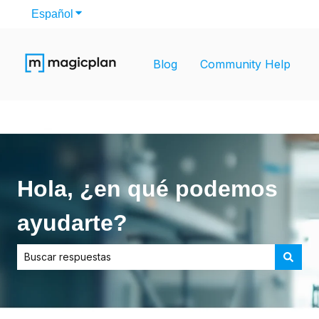
Español
Traducciones de Mostrar submenú de
Blog
Community Help
Hola, ¿en qué podemos
ayudarte?
No hay sugerencias porque el campo de búsqueda está vac