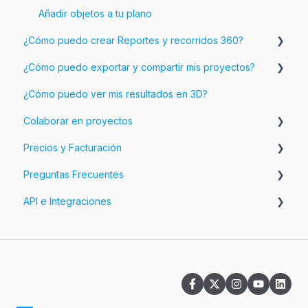
Añadir objetos a tu plano
¿Cómo puedo crear Reportes y recorridos 360?
¿Cómo puedo exportar y compartir mis proyectos?
Añadir información e imágenes a tu plano
¿Cómo puedo ver mis resultados en 3D?
Personalizar tus Reportes
Exporta tus proyectos
Colaborar en proyectos
Personalizar las exportaciones
Precios y Facturación
Comparte tus proyectos
Espacios de trabajo y Equipos
Preguntas Frecuentes
Facturación
API e Integraciones
Precios
Preguntas relacionadas con tu cuenta
Preguntas relacionadas con la aplicación
Integraciones
Preguntas relacionadas con la Nube
Preguntas relacionadas con las suscripciones