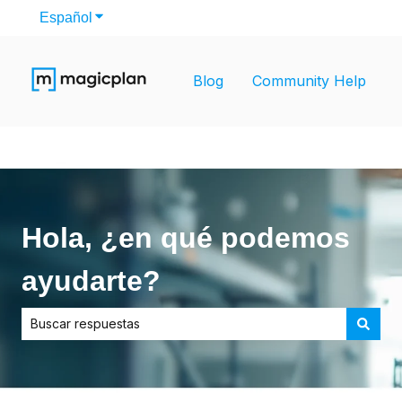
Español
Traducciones de Mostrar submenú de
Blog
Community Help
Hola, ¿en qué podemos
ayudarte?
No hay sugerencias porque el campo de búsqueda está vac