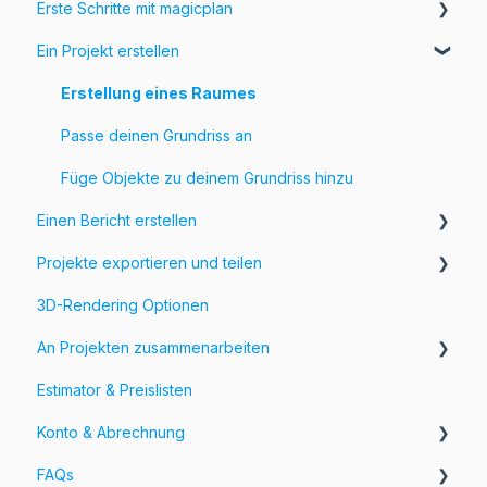
Erste Schritte mit magicplan
Ein Projekt erstellen
Einführung in magicplan
Erste Schritte
Erstellung eines Raumes
Passe deinen Grundriss an
Füge Objekte zu deinem Grundriss hinzu
Einen Bericht erstellen
Projekte exportieren und teilen
Hinzufügen von Informationen und Bildern zu deinem
Grundriss
3D-Rendering Optionen
Exportiere deine Projekte
Formulare & Felder
An Projekten zusammenarbeiten
Anpassen von Exporten
Estimator & Preislisten
Teile deine Projekte
Workspaces und Teams
Konto & Abrechnung
FAQs
Rechnungen