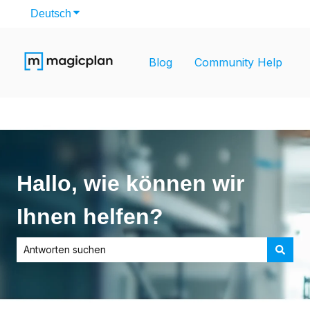
Deutsch
Untermenü für Übersetzungen anzeigen
Blog
Community Help
Hallo, wie können wir
Ihnen helfen?
Es gibt keine Vorschläge, da das Suchfeld leer ist.