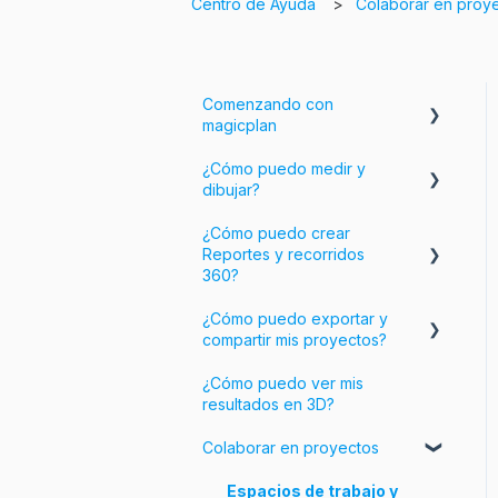
Centro de Ayuda
Colaborar en proy
Comenzando con
magicplan
¿Cómo puedo medir y
Introducción a magicplan
dibujar?
Comenzando
¿Cómo puedo crear
Crear una habitación
Reportes y recorridos
360?
Ajustar tu plano
¿Cómo puedo exportar y
Añadir información e
Añadir objetos a tu plano
compartir mis proyectos?
imágenes a tu plano
¿Cómo puedo ver mis
Personalizar tus Reportes
Exporta tus proyectos
resultados en 3D?
Personalizar las
Colaborar en proyectos
exportaciones
Comparte tus proyectos
Espacios de trabajo y