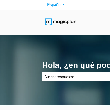
Español
Traducciones de Mostrar s
Hola, ¿en qué po
No hay sugerencias porque el campo d