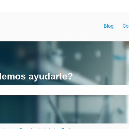
ubmenú de
Blog
Co
demos ayudarte?
e búsqueda está vacío.