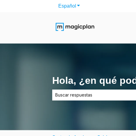
Español
Traducciones de Mostrar s
Hola, ¿en qué po
No hay sugerencias porque el campo d