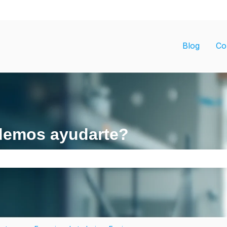
ubmenú de
Blog
Co
demos ayudarte?
e búsqueda está vacío.