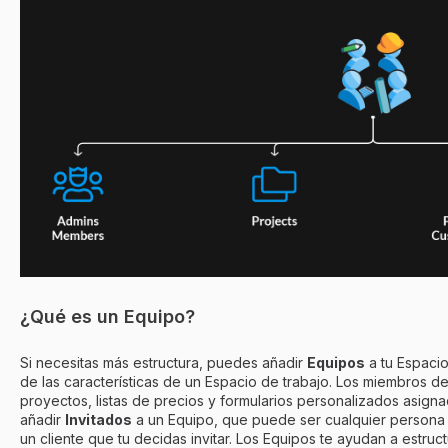
¿Qué es un Equipo?
Si necesitas más estructura, puedes añadir
Equipos
a tu Espaci
de las características de un Espacio de trabajo. Los miembros d
proyectos, listas de precios y formularios personalizados asig
añadir
Invitados
a un Equipo, que puede ser cualquier persona d
un cliente que tu decidas invitar. Los Equipos te ayudan a estruc