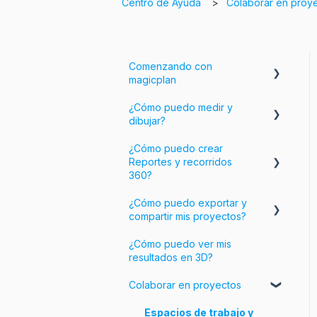
Centro de Ayuda
Colaborar en proy
Comenzando con
magicplan
¿Cómo puedo medir y
Introducción a magicplan
dibujar?
Comenzando
¿Cómo puedo crear
Crear una habitación
Reportes y recorridos
360?
Ajustar tu plano
¿Cómo puedo exportar y
Añadir información e
Añadir objetos a tu plano
compartir mis proyectos?
imágenes a tu plano
¿Cómo puedo ver mis
Personalizar tus Reportes
Exporta tus proyectos
resultados en 3D?
Personalizar las
Colaborar en proyectos
exportaciones
Comparte tus proyectos
Espacios de trabajo y