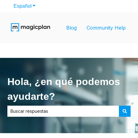
Español
Traducciones de Mostrar submenú de
Blog
Community Help
Hola, ¿en qué podemos
ayudarte?
No hay sugerencias porque el campo de búsqueda está vac