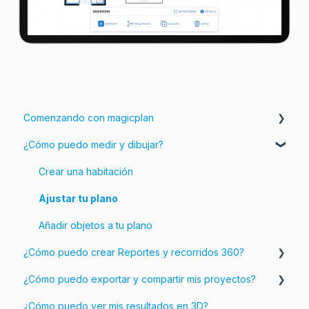
Comenzando con magicplan
¿Cómo puedo medir y dibujar?
Introducción a magicplan
Comenzando
Crear una habitación
Ajustar tu plano
Añadir objetos a tu plano
¿Cómo puedo crear Reportes y recorridos 360?
¿Cómo puedo exportar y compartir mis proyectos?
Añadir información e imágenes a tu plano
¿Cómo puedo ver mis resultados en 3D?
Personalizar tus Reportes
Exporta tus proyectos