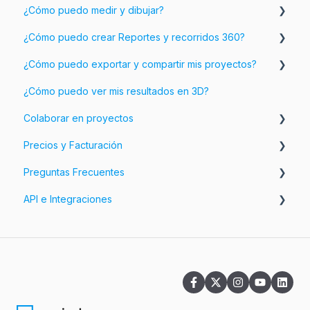
¿Cómo puedo medir y dibujar?
¿Cómo puedo crear Reportes y recorridos 360?
Crear una habitación
¿Cómo puedo exportar y compartir mis proyectos?
Ajustar tu plano
Añadir información e imágenes a tu plano
¿Cómo puedo ver mis resultados en 3D?
Añadir objetos a tu plano
Personalizar tus Reportes
Exporta tus proyectos
Colaborar en proyectos
Personalizar las exportaciones
Precios y Facturación
Comparte tus proyectos
Espacios de trabajo y Equipos
Preguntas Frecuentes
Facturación
API e Integraciones
Precios
Preguntas relacionadas con tu cuenta
Preguntas relacionadas con la aplicación
Integraciones
Preguntas relacionadas con la Nube
Preguntas relacionadas con las suscripciones
Preguntas sobre Espacios de Trabajo y Equipos