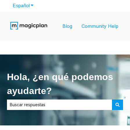
Español
Traducciones de Mostrar submenú de
Blog
Community Help
Hola, ¿en qué podemos
ayudarte?
No hay sugerencias porque el campo de búsqueda está vac