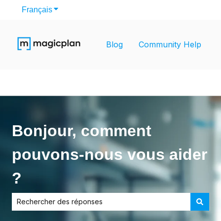
Français
Afficher le sous-menu pour les traductions
Blog
Community Help
Bonjour, comment
pouvons-nous vous aider
?
Il n'y a aucune suggestion car le champ de recherche est v