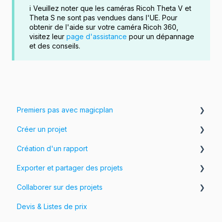
ℹ️ Veuillez noter que les caméras Ricoh Theta V et
Theta S ne sont pas vendues dans l'UE. Pour
obtenir de l'aide sur votre caméra Ricoh 360,
visitez leur
page d'assistance
pour un dépannage
et des conseils.
Premiers pas avec magicplan
Créer un projet
Introduction à magicplan
Création d'un rapport
Commencer
Créer un plan d'étage
Exporter et partager des projets
Assembler et modifier un plan d'étage
Photos, Vidéos et Visites à 360°
Collaborer sur des projets
Ajouter des objets et des objets personnalisés
Formulaires & Champs
Exportez vos projets
Devis & Listes de prix
Personnaliser les exportations
Workspaces et Équipes