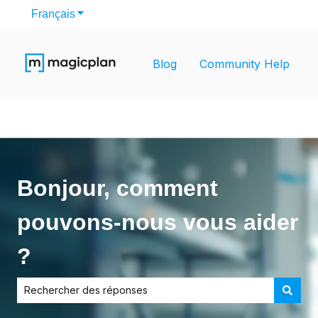
Français
Afficher le sous-menu pour les traductions
Blog
Community Help
Bonjour, comment
pouvons-nous vous aider
?
Il n'y a aucune suggestion car le champ de recherche est v