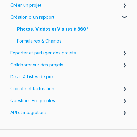
Créer un projet
Introduction à magicplan
Création d'un rapport
Commencer
Créer un plan d'étage
Assembler et modifier un plan d'étage
Photos, Vidéos et Visites à 360°
Ajouter des objets et des objets personnalisés
Formulaires & Champs
Exporter et partager des projets
Collaborer sur des projets
Exportez vos projets
Devis & Listes de prix
Personnaliser les exportations
Workspaces et Équipes
Compte et facturation
Partagez vos projets
Questions Fréquentes
Votre compte
API et intégrations
Facturation
FAQ sur le compte
Tarification
FAQ sur l'app
API
FAQ sur le cloud
Intégrations