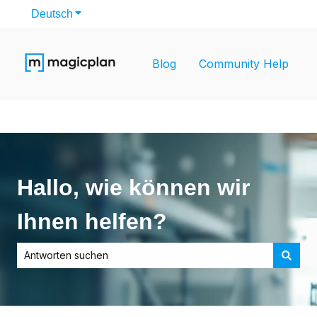
Deutsch
Untermenü für Übersetzungen anzeigen
Blog
Community Help
Hallo, wie können wir
Ihnen helfen?
Es gibt keine Vorschläge, da das Suchfeld leer ist.