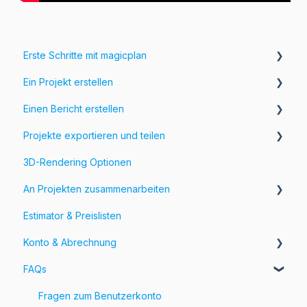
Erste Schritte mit magicplan
Ein Projekt erstellen
Einführung in magicplan
Einen Bericht erstellen
Erste Schritte
Erstellung eines Raumes
Projekte exportieren und teilen
Passe deinen Grundriss an
Hinzufügen von Informationen und Bildern zu deinem
Grundriss
3D-Rendering Optionen
Füge Objekte zu deinem Grundriss hinzu
Exportiere deine Projekte
Formulare & Felder
An Projekten zusammenarbeiten
Anpassen von Exporten
Estimator & Preislisten
Teile deine Projekte
Workspaces und Teams
Konto & Abrechnung
FAQs
Rechnungen
Preisgestaltung
Fragen zum Benutzerkonto