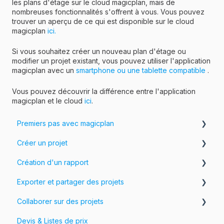
les plans d'étage sur le cloud magicplan, mais de
nombreuses fonctionnalités s'offrent à vous. Vous pouvez
trouver un aperçu de ce qui est disponible sur le cloud
magicplan
ici.
Si vous souhaitez créer un nouveau plan d'étage ou
modifier un projet existant, vous pouvez utiliser l'application
magicplan avec un
smartphone ou une tablette compatible
.
Vous pouvez découvrir la différence entre l'application
magicplan et le cloud
ici
.
Premiers pas avec magicplan
Créer un projet
Introduction à magicplan
Création d'un rapport
Commencer
Créer un plan d'étage
Exporter et partager des projets
Assembler et modifier un plan d'étage
Photos, Vidéos et Visites à 360°
Collaborer sur des projets
Ajouter des objets et des objets personnalisés
Formulaires & Champs
Exportez vos projets
Devis & Listes de prix
Personnaliser les exportations
Workspaces et Équipes