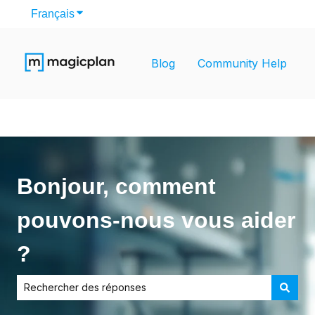
Français
Afficher le sous-menu pour les traductions
Blog
Community Help
Bonjour, comment
pouvons-nous vous aider
?
Il n'y a aucune suggestion car le champ de recherche est v