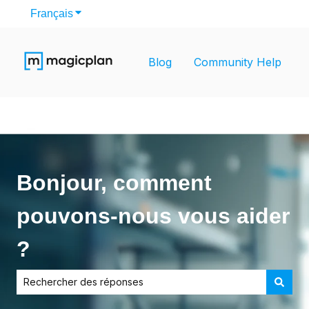
Français
Afficher le sous-menu pour les traductions
Blog
Community Help
Bonjour, comment
pouvons-nous vous aider
?
Il n'y a aucune suggestion car le champ de recherche est v