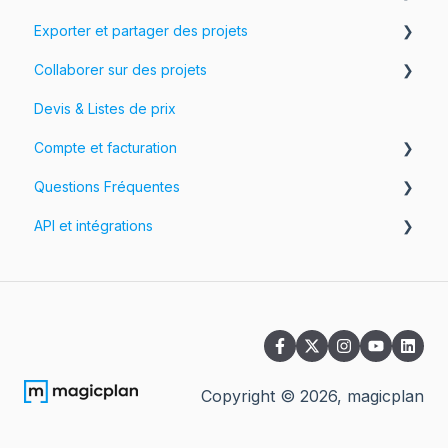
Exporter et partager des projets
Photos, Vidéos et Visites à 360°
Collaborer sur des projets
Formulaires & Champs
Exportez vos projets
Devis & Listes de prix
Personnaliser les exportations
Workspaces et Équipes
Compte et facturation
Partagez vos projets
Questions Fréquentes
Votre compte
API et intégrations
Facturation
FAQ sur le compte
Tarification
FAQ sur l'app
API
FAQ sur le cloud
Intégrations
FAQ sur l'abonnement
FAQ sure les espaces de travail et les équipes
Copyright ©
2026
, magicplan