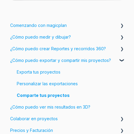
Comenzando con magicplan
¿Cómo puedo medir y dibujar?
Introducción a magicplan
¿Cómo puedo crear Reportes y recorridos 360?
Comenzando
Crear una habitación
¿Cómo puedo exportar y compartir mis proyectos?
Ajustar tu plano
Añadir información e imágenes a tu plano
Añadir objetos a tu plano
Personalizar tus Reportes
Exporta tus proyectos
Personalizar las exportaciones
Comparte tus proyectos
¿Cómo puedo ver mis resultados en 3D?
Colaborar en proyectos
Precios y Facturación
Espacios de trabajo y Equipos