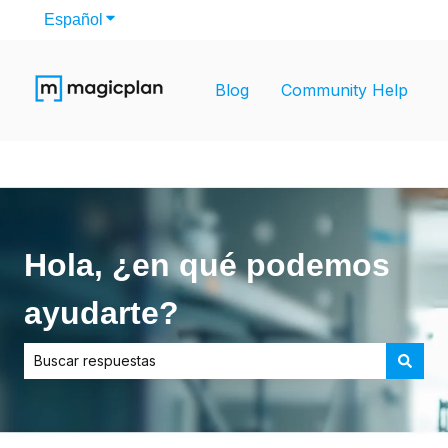
Español
Traducciones de Mostrar submenú de
Blog
Community Help
Hola, ¿en qué podemos
ayudarte?
No hay sugerencias porque el campo de búsqueda está vac