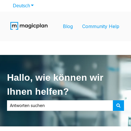
Deutsch
Untermenü für Übersetzungen anzeigen
Blog
Community Help
Hallo, wie können wir
Ihnen helfen?
Es gibt keine Vorschläge, da das Suchfeld leer ist.