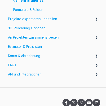
deinem Grundriss
Füge Objekte zu deinem Grundriss hinzu
Formulare & Felder
Projekte exportieren und teilen
3D-Rendering Optionen
Exportiere deine Projekte
An Projekten zusammenarbeiten
Anpassen von Exporten
Estimator & Preislisten
Teile deine Projekte
Workspaces und Teams
Konto & Abrechnung
FAQs
Rechnungen
API und Integrationen
Preisgestaltung
Fragen zum Benutzerkonto
Fragen zur App
API
Fragen zur Cloud
Integrationen
Fragen zum Abonnement