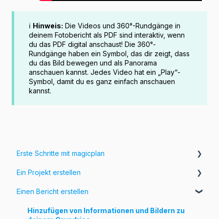
ℹ️
Hinweis:
Die Videos und 360°-Rundgänge in
deinem Fotobericht als PDF sind interaktiv, wenn
du das PDF digital anschaust! Die 360°-
Rundgänge haben ein Symbol, das dir zeigt, dass
du das Bild bewegen und als Panorama
anschauen kannst. Jedes Video hat ein „Play“-
Symbol, damit du es ganz einfach anschauen
kannst.
Erste Schritte mit magicplan
Ein Projekt erstellen
Einführung in magicplan
Einen Bericht erstellen
Erste Schritte
Erstellung eines Raumes
Passe deinen Grundriss an
Hinzufügen von Informationen und Bildern zu